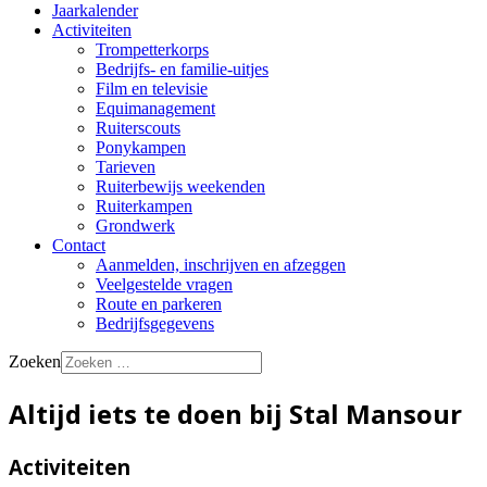
Jaarkalender
Activiteiten
Trompetterkorps
Bedrijfs- en familie-uitjes
Film en televisie
Equimanagement
Ruiterscouts
Ponykampen
Tarieven
Ruiterbewijs weekenden
Ruiterkampen
Grondwerk
Contact
Aanmelden, inschrijven en afzeggen
Veelgestelde vragen
Route en parkeren
Bedrijfsgegevens
Zoeken
Altijd iets te doen bij Stal Mansour
Activiteiten