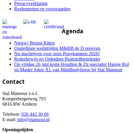
Privacyverklaring
Reglementen en voorwaarden
Agenda
Nieuw! Bronst Ritten
Onderlinge wedstrijden M&RB de D proeven
Nu inschrijven voor onze Ponykampen 2026!
Ruiterbewijs en Opleiding Buitenritbegeleider
Op vrijdag 26 juni komt Houding & Zit specialist Hansje Rol
en Master Joker XL van Mindbodyhorse bij Stal Mansour
Contact
Stal Mansour v.o.f.
Kemperbergerweg 793
6816 RW Arnhem
Telefoon:
026 442 30 06
E-mail:
info@mansour.nl
Openingstijden