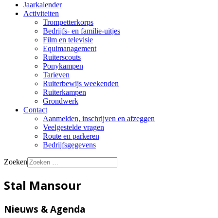
Jaarkalender
Activiteiten
Trompetterkorps
Bedrijfs- en familie-uitjes
Film en televisie
Equimanagement
Ruiterscouts
Ponykampen
Tarieven
Ruiterbewijs weekenden
Ruiterkampen
Grondwerk
Contact
Aanmelden, inschrijven en afzeggen
Veelgestelde vragen
Route en parkeren
Bedrijfsgegevens
Zoeken
Stal Mansour
Nieuws & Agenda