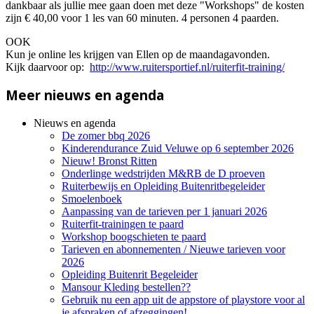
dankbaar als jullie mee gaan doen met deze "Workshops" de kosten
zijn € 40,00 voor 1 les van 60 minuten. 4 personen 4 paarden.
OOK
Kun je online les krijgen van Ellen op de maandagavonden.
Kijk daarvoor op:
http://www.ruitersportief.nl/ruiterfit-training/
Meer nieuws en agenda
Nieuws en agenda
De zomer bbq 2026
Kinderendurance Zuid Veluwe op 6 september 2026
Nieuw! Bronst Ritten
Onderlinge wedstrijden M&RB de D proeven
Ruiterbewijs en Opleiding Buitenritbegeleider
Smoelenboek
Aanpassing van de tarieven per 1 januari 2026
Ruiterfit-trainingen te paard
Workshop boogschieten te paard
Tarieven en abonnementen / Nieuwe tarieven voor
2026
Opleiding Buitenrit Begeleider
Mansour Kleding bestellen??
Gebruik nu een app uit de appstore of playstore voor al
je afspraken of afzeggingen!