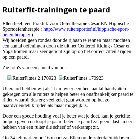
Ruiterfit-trainingen te paard
Ellen heeft een Praktijk voor Oefentherapie Cesar EN Hippische
Sportoefentherapie.(
http://www.ruitersportief.nl/hippische-sport-
oefentherapie/
)
Wij hoefden geen rondes door de rijbaan te rennen maar mochten
een aantal oefeningen doen die uit het Centered Riding / Cesar en
Yoga komen maar zeer gericht zijn op op het correct zitten / rijden
op een paard.
Zie foto's van een aantal van ons.
Uiteraard hebben wij als Team weer een heel aantal handvatten
gekregen om alle ruiters te helpen beter en onafhankelijker paard te
rijden waarbij dus erg veel gelet gaat worden op het zo
paardvriendelijk rijden als maar mogelijk is.
Door een goede houding voel je beter wat je doet, kan je gerichte
hulpen geven en loopt je paard beter. Je paard zal geen “last” meer
hebben van een ruiter die scheef of verkrampt zit.
Op 24 februari en op 16 maart zal Ellen op de zaterdagmiddagen